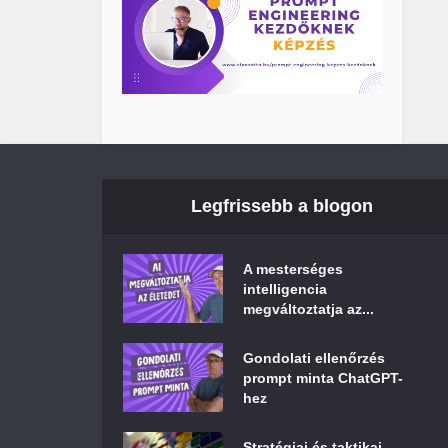
Legfrissebb a blogon
A mesterséges
intelligencia
megváltoztatja az...
Gondolati ellenőrzés
prompt minta ChatGPT-
hez
Stratégiai és taktikai