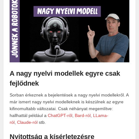
A nagy nyelvi modellek egyre csak
fejlődnek
Sorban érkeznek a bejelentések a nagy nyelvi modellekről. A
már ismert nagy nyelvi modelleknek is készülnek az egyre
kifinomultabb változatai. Csak néhányat megemlítve:
hallhattál például a
ChatGPT-ről
,
Bard-ról
,
LLama-
ról
,
Claude-ról
stb.
Nyitottság a kísérletezésre