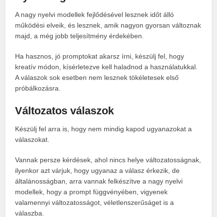
A nagy nyelvi modellek fejlődésével lesznek időt álló
működési elveik, és lesznek, amik nagyon gyorsan változnak
majd, a még jobb teljesítmény érdekében.
Ha hasznos, jó promptokat akarsz írni, készülj fel, hogy
kreatív módon, kísérletezve kell haladnod a használatukkal.
A válaszok sok esetben nem lesznek tökéletesek első
próbálkozásra.
Változatos válaszok
Készülj fel arra is, hogy nem mindig kapod ugyanazokat a
válaszokat.
Vannak persze kérdések, ahol nincs helye változatosságnak,
ilyenkor azt várjuk, hogy ugyanaz a válasz érkezik, de
általánosságban, arra vannak felkészítve a nagy nyelvi
modellek, hogy a prompt függvényében, vigyenek
valamennyi változatosságot, véletlenszerűságet is a
válaszba.