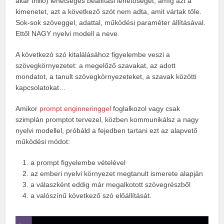
akár trillió) lehetséges beállítási lehetőségét, amíg azt a
kimenetet, azt a következő szót nem adta, amit vártak tőle.
Sok-sok szöveggel, adattal, működési paraméter állításával.
Ettől NAGY nyelvi modell a neve.
A következó szó kitalálásához figyelembe veszi a
szövegkörnyezetet: a megelőző szavakat, az adott
mondatot, a tanult szövegkörnyezeteket, a szavak közötti
kapcsolatokat…
Amikor
prompt enginneringgel
foglalkozol vagy csak
szimplán promptot tervezel, közben kommunikálsz a nagy
nyelvi modellel, próbáld a fejedben tartani ezt az alapvető
működési módot:
a prompt figyelembe vételével
az emberi nyelvi környezet megtanult ismerete alapján
a válaszként eddig már megalkotott szövegrészből
a valószínű következő szó előállítását.