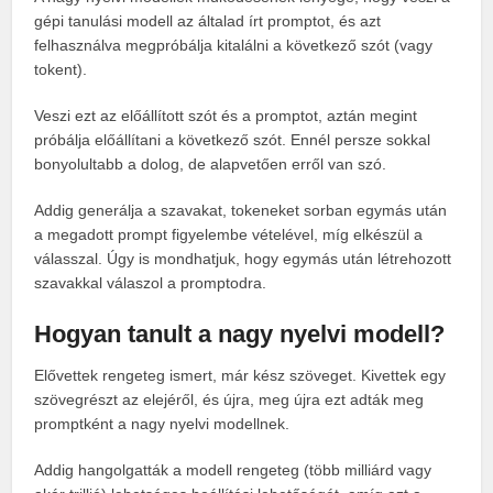
gépi tanulási modell az általad írt promptot, és azt
felhasználva megpróbálja kitalálni a következő szót (vagy
tokent).
Veszi ezt az előállított szót és a promptot, aztán megint
próbálja előállítani a következő szót. Ennél persze sokkal
bonyolultabb a dolog, de alapvetően erről van szó.
Addig generálja a szavakat, tokeneket sorban egymás után
a megadott prompt figyelembe vételével, míg elkészül a
válasszal. Úgy is mondhatjuk, hogy egymás után létrehozott
szavakkal válaszol a promptodra.
Hogyan tanult a nagy nyelvi modell?
Elővettek rengeteg ismert, már kész szöveget. Kivettek egy
szövegrészt az elejéről, és újra, meg újra ezt adták meg
promptként a nagy nyelvi modellnek.
Addig hangolgatták a modell rengeteg (több milliárd vagy