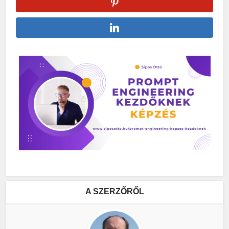
A SZERZŐRŐL