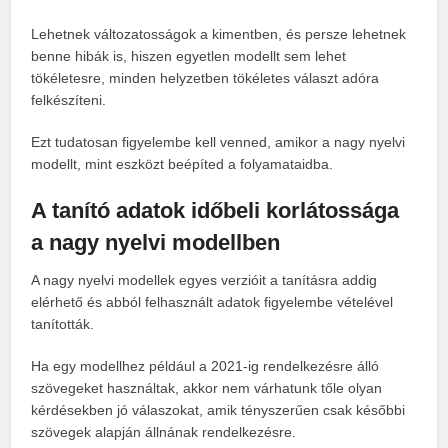
Lehetnek változatosságok a kimentben, és persze lehetnek
benne hibák is, hiszen egyetlen modellt sem lehet
tökéletesre, minden helyzetben tökéletes választ adóra
felkészíteni.
Ezt tudatosan figyelembe kell venned, amikor a nagy nyelvi
modellt, mint eszközt beépíted a folyamataidba.
A tanító adatok időbeli korlátossága
a nagy nyelvi modellben
A nagy nyelvi modellek egyes verzióit a tanításra addig
elérhető és abból felhasznált adatok figyelembe vételével
tanították.
Ha egy modellhez például a 2021-ig rendelkezésre álló
szövegeket használtak, akkor nem várhatunk tőle olyan
kérdésekben jó válaszokat, amik tényszerűen csak későbbi
szövegek alapján állnának rendelkezésre.