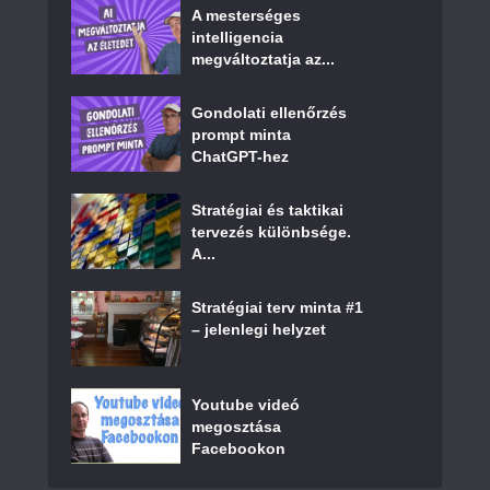
A mesterséges
intelligencia
megváltoztatja az...
Gondolati ellenőrzés
prompt minta
ChatGPT-hez
Stratégiai és taktikai
tervezés különbsége.
A...
Stratégiai terv minta #1
– jelenlegi helyzet
Youtube videó
megosztása
Facebookon