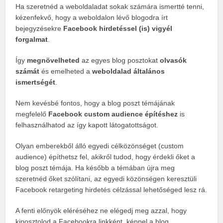
Ha szeretnéd a weboldaladat sokak számára ismertté tenni,
kézenfekvő, hogy a weboldalon lévő blogodra írt
bejegyzésekre
Facebook hirdetéssel (is) vigyél
forgalmat
.
Így
megnövelheted
az egyes blog posztokat
olvasók
számát
és emelheted a
weboldalad általános
ismertségét
.
Nem kevésbé fontos, hogy a blog poszt témájának
megfelelő
Facebook custom audience építéshez
is
felhasználhatod az így kapott látogatottságot.
Olyan emberekből álló egyedi célközönséget (custom
audience) építhetsz fel, akikről tudod, hogy érdekli őket a
blog poszt témája. Ha később a témában újra meg
szeretnéd őket szólítani, az egyedi közönségen keresztüli
Facebook retargeting hirdetés célzással lehetőséged lesz rá.
A fenti előnyök eléréséhez ne elégedj meg azzal, hogy
kiposztolod a Facebookra linkként, képpel a blog