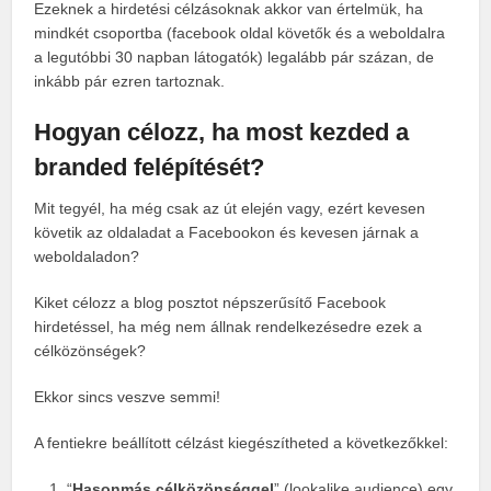
Ezeknek a hirdetési célzásoknak akkor van értelmük, ha
mindkét csoportba (facebook oldal követők és a weboldalra
a legutóbbi 30 napban látogatók) legalább pár százan, de
inkább pár ezren tartoznak.
Hogyan célozz, ha most kezded a
branded felépítését?
Mit tegyél, ha még csak az út elején vagy, ezért kevesen
követik az oldaladat a Facebookon és kevesen járnak a
weboldaladon?
Kiket célozz a blog posztot népszerűsítő Facebook
hirdetéssel, ha még nem állnak rendelkezésedre ezek a
célközönségek?
Ekkor sincs veszve semmi!
A fentiekre beállított célzást kiegészítheted a következőkkel:
“
Hasonmás célközönséggel
” (lookalike audience) egy