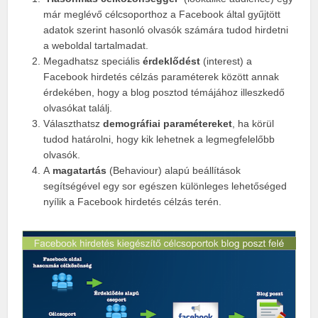
már meglévő célcsoporthoz a Facebook által gyűjtött
adatok szerint hasonló olvasók számára tudod hirdetni
a weboldal tartalmadat.
Megadhatsz speciális
érdeklődést
(interest) a
Facebook hirdetés célzás paraméterek között annak
érdekében, hogy a blog posztod témájához illeszkedő
olvasókat találj.
Választhatsz
demográfiai paramétereket
, ha körül
tudod határolni, hogy kik lehetnek a legmegfelelőbb
olvasók.
A
magatartás
(Behaviour) alapú beállítások
segítségével egy sor egészen különleges lehetőséged
nyílik a Facebook hirdetés célzás terén.