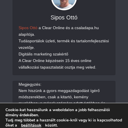
Sipos Ottó
Sipos Ottó
a Clear Online és a csaladapa.hu
alapítója.
Tudásportálok üzleti, termék és tartalomfejlesztési
vezetője.
Digitális marketing szakértő
A Clear Online képzésein 15 éves online
vállalkozási tapasztalatát osztja meg veled.
Megjegyzés:
Nem hiszünk a gyors meggazdagodást ígérő
módszerekben, csak a kitartó, kemény
munkában, a mások számára adott értékben és
Cookie-kat használunk a weboldalon a jobb felhasználói
segítségben.
élmény érdekében.
Tudj meg többet a használt cookie-król vagy ki is kapcsolhatod
őket a
beállítások
között.