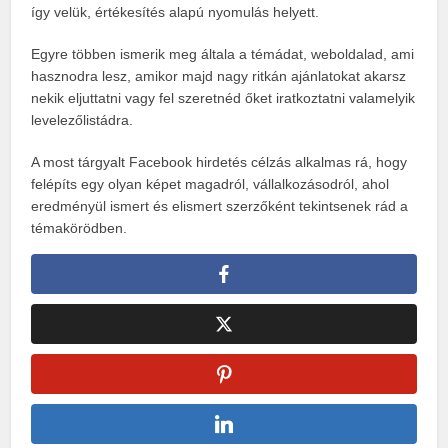
így velük, értékesítés alapú nyomulás helyett.
Egyre többen ismerik meg általa a témádat, weboldalad, ami
hasznodra lesz, amikor majd nagy ritkán ajánlatokat akarsz
nekik eljuttatni vagy fel szeretnéd őket iratkoztatni valamelyik
levelezőlistádra.
A most tárgyalt Facebook hirdetés célzás alkalmas rá, hogy
felépíts egy olyan képet magadról, vállalkozásodról, ahol
eredményül ismert és elismert szerzőként tekintsenek rád a
témakörödben.