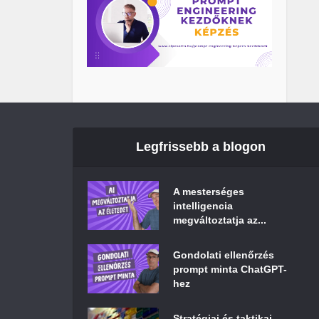
Legfrissebb a blogon
A mesterséges
intelligencia
megváltoztatja az...
Gondolati ellenőrzés
prompt minta ChatGPT-
hez
Stratégiai és taktikai