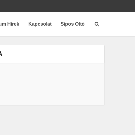
um Hírek
Kapcsolat
Sipos Ottó
A